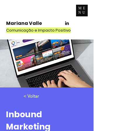
ME
NU
Mariana Valle
Comunicação e Impacto Positivo
< Voltar
Inbound
Marketing