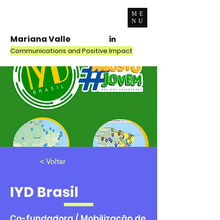
ME
NU
Mariana Valle
Communications and Positive Impact
< Voltar
IYD Brasil
Co-fundadora / Mobilização de