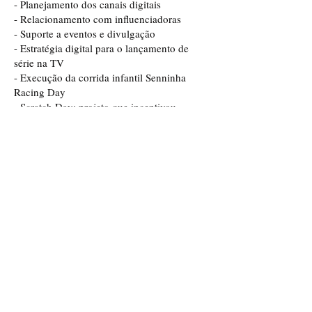
- Planejamento dos canais digitais
- Relacionamento com influenciadoras
- Suporte a eventos e divulgação
- Estratégia digital para o lançamento de
série na TV
- Execução da corrida infantil Senninha
Racing Day
- Scratch Day: projeto que incentivou
crianças do curso de programação da rede
pública a criarem jogos para o site do
Senninha