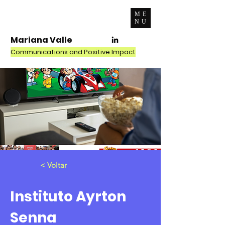
ME
NU
Mariana Valle
Communications and Positive Impact
< Voltar
Instituto Ayrton
Senna