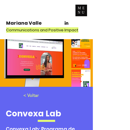
ME
NU
Mariana Valle
Communications and Positive Impact
< Voltar
Convexa Lab
Convexa Lab: Programa de